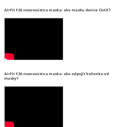
AirFit F20 nosovoústna maska: ako masku denne čistiť?
AirFit F20 nosovoústna maska: ako odpojiť kolienko od
masky?