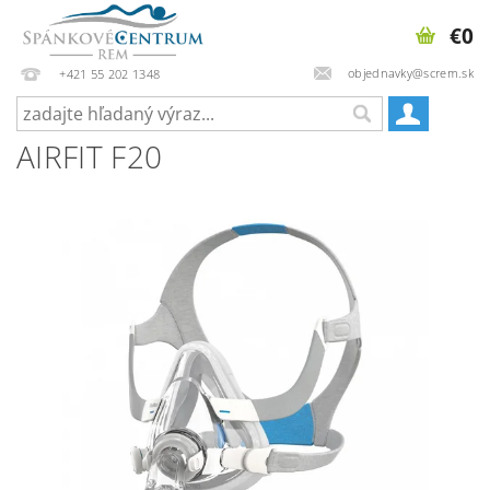
€0
objednavky@screm.sk
+421 55 202 1348
AIRFIT F20