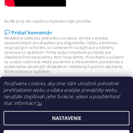
Buďte prvý, kto napíše príspevok k tejto položke.
Pridať komentár
ResMed je svetovou jednotkou vo vývoji, výrobe a predaji
zdravotníckych prostriedkov pre diagnostiku, liečbu a kontrolu
respiračných ochorení, so zameraním na dýchacie problémy
súvisiace so spánkom. Firma vyvíja inovatívne produkty pre
zlepšenie života pacientov, ktorí trpia týmito chorobami a súčasne
sa snažia rozširovať medzi pacientmi a zdravotníkmi povedomie o
potenciálne závažných dôsledkoch neliečených porúch dýchania,
ktoré súvisia so spánkom.
Používame cookies, aby sme Vám umožnili pohodlné
prehliadanie webu a vďaka analýze prevádzky webu
neustále zlepšovali jeho funkcie, výkon a použiteľnosť.
Viac informácií
tu
.
NASTAVENIE
2026 ©
Spánkové centrum REM, s.r.o.
, všetky práva vyhradené
Vytvoril Shoptet