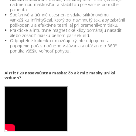
nadmernou mäkkosťou a stabilitou pre väčšie pohodlie
pacienta.
Spoľahlivé a účinné utesnenie vďaka silikónovému
vankúšiku InfinitySeal, ktorý bol navrhnutý tak, aby zabránil
poškodeniu a efektívne tesnil aj pri premenlivom tlaku.
Praktické a intuitívne magnetické klipy pomáhajú nasadiť
alebo zosadiť masku behom pár sekúnd.
Odpojiteľné kolienko umožňuje rýchle odpojenie a
pripojenie počas nočného vstávania a otáčanie o 360°
ponúka väčšiu voľnosť pohybu.
AirFit F20 nosovoústna maska: čo ak mi z masky uniká
vzduch?