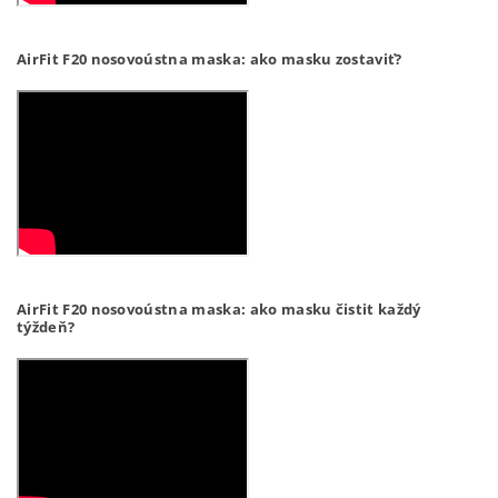
AirFit F20 nosovoústna maska: ako masku zostaviť?
AirFit F20 nosovoústna maska: ako masku čistit každý
týždeň?