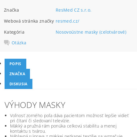
Značka
ResMed CZ s.r.o.
Webová stránka značky
resmed.cz/
Kategória
Nosovoústne masky (celotvárové)
Otázka
POPIS
ZNAČKA
DISKUSIA
VÝHODY MASKY
Voľnosť zorného poľa dáva pacientom možnosť lepšie vidieť
pri čítaní či sledovaní televízie.
Mäkký a pružná rám ponúka celkovú stabilitu a menej
kontaktu s tvárou.
Náhlavná súprava z mäkkej netkanej textílie sa vyznačuje