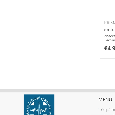
PRIS
dostu
Značk
Techn
€4 
MENU
O spánk