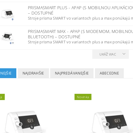
PRISMASMART PLUS - APAP (S MOBILNOU APLIKÁC
–
DOSTUPNÉ
Stroje prisma SMART vo variantoch plus a max ponúkajú m
PRISMASMART MAX - APAP (S MODEMOM, MOBILNO
BLUETOOTH)
–
DOSTUPNÉ
Stroje prisma SMART vo variantoch plus a max ponúkajú m
UKÁŽ VIAC
NEJŠIE
NAJDRAHŠIE
NAJPREDÁVANEJŠIE
ABECEDNE
ka
Novinka