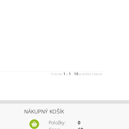
1
1
10
Stránka
z
-
položiek celkom
NÁKUPNÝ KOŠÍK
Položky:
0