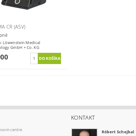
MA CR (ASV)
pné
a:
Löwenstein Medical
ology GmbH + Co. KG
900
KONTAKT
ovom centre
Róbert Schejbal