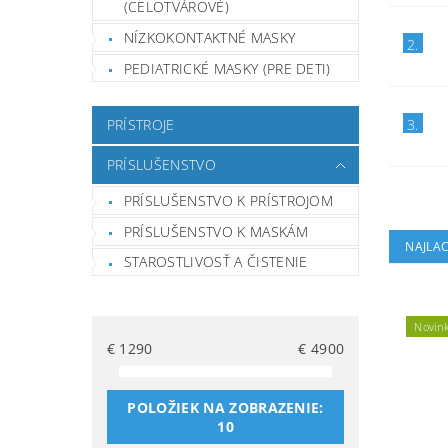
(CELOTVÁROVÉ)
NÍZKOKONTAKTNÉ MASKY
2.
PEDIATRICKÉ MASKY (PRE DETI)
3.
PRÍSTROJE
PRÍSLUŠENSTVO
PRÍSLUŠENSTVO K PRÍSTROJOM
PRÍSLUŠENSTVO K MASKÁM
NAJLAC
STAROSTLIVOSŤ A ČISTENIE
Novin
€
1290
€
4900
POLOŽIEK NA ZOBRAZENIE:
10