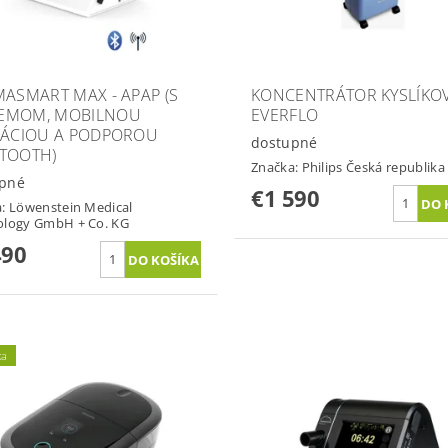
MASMART MAX - APAP (S
KONCENTRÁTOR KYSLÍKO
EMOM, MOBILNOU
EVERFLO
KÁCIOU A PODPOROU
dostupné
TOOTH)
Značka:
Philips Česká republika 
pné
€1 590
a:
Löwenstein Medical
ology GmbH + Co. KG
490
ka