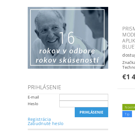
PRIS
MOD
APLI
BLUE
dostu
Značk
Techn
€1 
PRIHLÁSENIE
E-mail
Heslo
Novin
Tip
Registrácia
Zabudnuté heslo