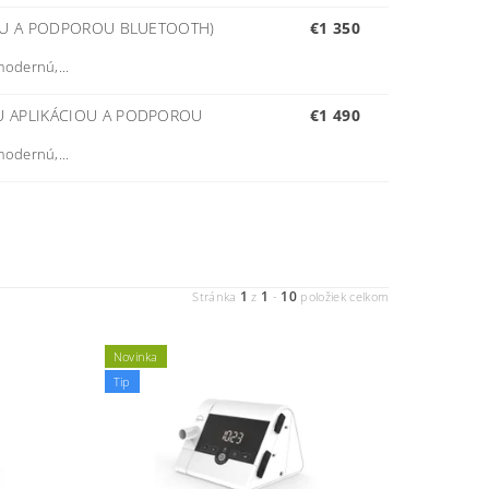
IOU A PODPOROU BLUETOOTH)
€1 350
odernú,...
U APLIKÁCIOU A PODPOROU
€1 490
odernú,...
1
1
10
Stránka
z
-
položiek celkom
Novinka
Tip