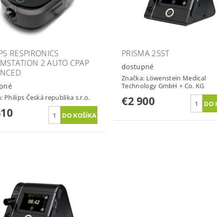
IPS RESPIRONICS
PRISMA 25ST
MSTATION 2 AUTO CPAP
dostupné
ANCED
Značka:
Löwenstein Medical
pné
Technology GmbH + Co. KG
a:
Philips Česká republika s.r.o.
€2 900
610