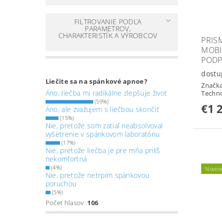
FILTROVANIE PODĽA
PARAMETROV,
CHARAKTERISTÍK A VÝROBCOV
PRIS
MOBI
PODP
dostu
Liečite sa na spánkové apnoe?
Značk
Áno, liečba mi radikálne zlepšuje život
Techn
(59%)
€1 
Áno, ale zvažujem s liečbou skončiť
(15%)
Nie, pretože som zatiaľ neabsolvoval
vyšetrenie v spánkovom laboratóriu
(17%)
Nie, pretože liečba je pre mňa prilíš
nekomfortná
(4%)
Novin
Nie, pretože netrpím spánkovou
poruchou
(5%)
Počet hlasov:
106