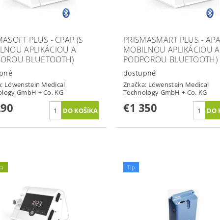
MASOFT PLUS - CPAP (S
PRISMASMART PLUS - APA
LNOU APLIKÁCIOU A
MOBILNOU APLIKÁCIOU A
OROU BLUETOOTH)
PODPOROU BLUETOOTH)
pné
dostupné
a:
Löwenstein Medical
Značka:
Löwenstein Medical
ology GmbH + Co. KG
Technology GmbH + Co. KG
290
€1 350
ka
Tip