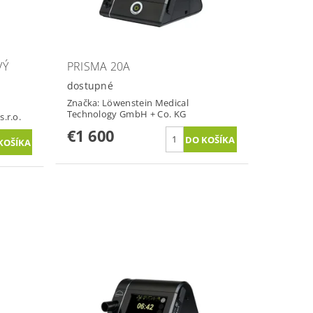
VÝ
PRISMA 20A
dostupné
Značka:
Löwenstein Medical
Technology GmbH + Co. KG
s.r.o.
€1 600