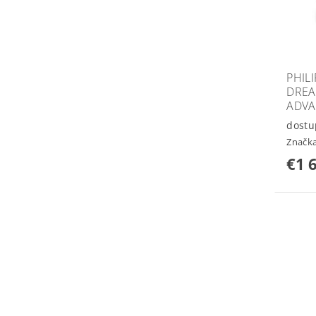
PHIL
DREA
ADV
dostu
Značk
€1 