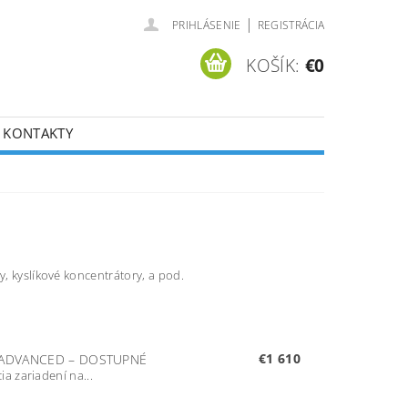
|
PRIHLÁSENIE
REGISTRÁCIA
KOŠÍK:
€0
KONTAKTY
y, kyslíkové koncentrátory, a pod.
€1 610
P ADVANCED
–
DOSTUPNÉ
a zariadení na...