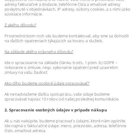
adresy fakturačné a dodacie, telefónne čísla a emailové adresy
poskytnuté v objednávkach, IP adresy, súbory cookies, a s nimi úzko
súvisiace informácie.
Z akého dôvodu?
Prostredníctvom nich vás budeme kontaktovať, aby sme sa dohodli
na ďalších opatreniach týkajúcich sa tovaru a služieb.
Na základe akého právneho dôvodu?
Ide o spracúvanie na základe článku 6 ods. 1 písm. b) GDPR –
rokovanie o zmluve, resp. vykonanie opatrení pred uzavretím
zmluvy na vašu žiadosť.
Ako dlho budeme osobné údaje spracovávať?
Ak nenadviažeme ďalšiu spoluprácu, vaše údaje budeme
spracovávať najviac 10 rokov od našej poslednej komunikácie.
2. Spracovanie osobných údajov v prípade nákupu
Ak u nás nakúpite, budeme pracovať s údajmi, ktoré nám vyplníte.
Ide najmä o fakturačné údaje: meno, priezvisko, adresa, telefónne
číslo, emailová adresa.