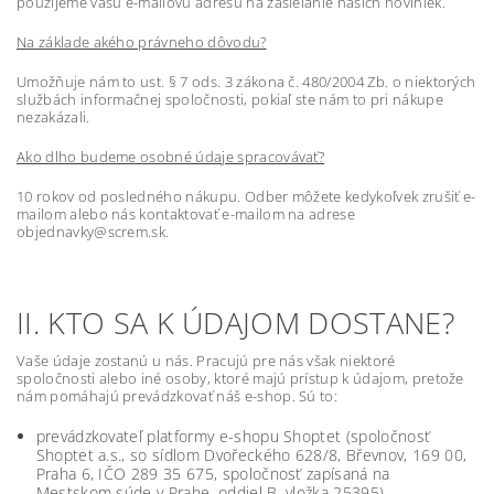
použijeme vašu e-mailovú adresu na zasielanie našich noviniek.
Na základe akého právneho dôvodu?
Umožňuje nám to ust. § 7 ods. 3 zákona č. 480/2004 Zb. o niektorých
službách informačnej spoločnosti, pokiaľ ste nám to pri nákupe
nezakázali.
Ako dlho budeme osobné údaje spracovávať?
10 rokov od posledného nákupu. Odber môžete kedykoľvek zrušiť e-
mailom alebo nás kontaktovať e-mailom na adrese
objednavky@screm.sk.
II. KTO SA K ÚDAJOM DOSTANE?
Vaše údaje zostanú u nás. Pracujú pre nás však niektoré
spoločnosti alebo iné osoby, ktoré majú prístup k údajom, pretože
nám pomáhajú prevádzkovať náš e-shop. Sú to:
prevádzkovateľ platformy e-shopu Shoptet (spoločnosť
Shoptet a.s., so sídlom Dvořeckého 628/8, Břevnov, 169 00,
Praha 6, IČO 289 35 675, spoločnosť zapísaná na
Mestskom súde v Prahe, oddiel B, vložka 25395)