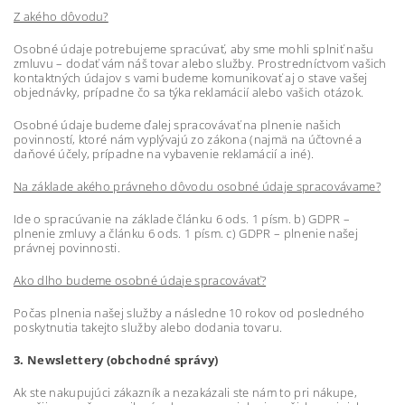
Z akého dôvodu?
Osobné údaje potrebujeme spracúvať, aby sme mohli splniť našu
zmluvu – dodať vám náš tovar alebo služby. Prostredníctvom vašich
kontaktných údajov s vami budeme komunikovať aj o stave vašej
objednávky, prípadne čo sa týka reklamácií alebo vašich otázok.
Osobné údaje budeme ďalej spracovávať na plnenie našich
povinností, ktoré nám vyplývajú zo zákona (najmä na účtovné a
daňové účely, prípadne na vybavenie reklamácií a iné).
Na základe akého právneho dôvodu osobné údaje spracovávame?
Ide o spracúvanie na základe článku 6 ods. 1 písm. b) GDPR –
plnenie zmluvy a článku 6 ods. 1 písm. c) GDPR – plnenie našej
právnej povinnosti.
Ako dlho budeme osobné údaje spracovávať?
Počas plnenia našej služby a následne 10 rokov od posledného
poskytnutia takejto služby alebo dodania tovaru.
3. Newslettery (obchodné správy)
Ak ste nakupujúci zákazník a nezakázali ste nám to pri nákupe,