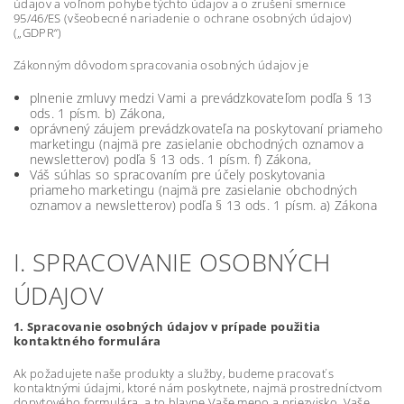
údajov a voľnom pohybe týchto údajov a o zrušení smernice
95/46/ES (všeobecné nariadenie o ochrane osobných údajov)
(„GDPR“)
Zákonným dôvodom spracovania osobných údajov je
plnenie zmluvy medzi Vami a prevádzkovateľom podľa § 13
ods. 1 písm. b) Zákona,
oprávnený záujem prevádzkovateľa na poskytovaní priameho
marketingu (najmä pre zasielanie obchodných oznamov a
newsletterov) podľa § 13 ods. 1 písm. f) Zákona,
Váš súhlas so spracovaním pre účely poskytovania
priameho marketingu (najmä pre zasielanie obchodných
oznamov a newsletterov) podľa § 13 ods. 1 písm. a) Zákona
I. SPRACOVANIE OSOBNÝCH
ÚDAJOV
1. Spracovanie osobných údajov v prípade použitia
kontaktného formulára
Ak požadujete naše produkty a služby, budeme pracovať s
kontaktnými údajmi, ktoré nám poskytnete, najmä prostredníctvom
dopytového formulára, a to hlavne Vaše meno a priezvisko, Vaše