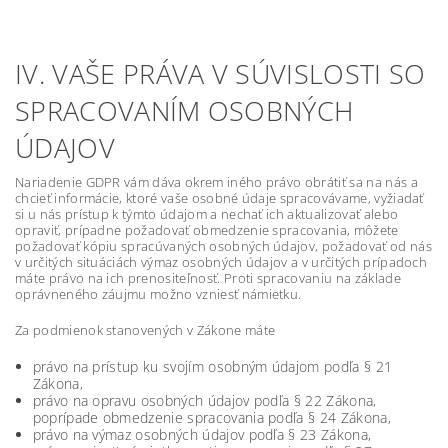
IV. VAŠE PRÁVA V SÚVISLOSTI SO
SPRACOVANÍM OSOBNÝCH
ÚDAJOV
Nariadenie GDPR vám dáva okrem iného právo obrátiť sa na nás a
chcieť informácie, ktoré vaše osobné údaje spracovávame, vyžiadať
si u nás prístup k týmto údajom a nechať ich aktualizovať alebo
opraviť, prípadne požadovať obmedzenie spracovania, môžete
požadovať kópiu spracúvaných osobných údajov, požadovať od nás
v určitých situáciách výmaz osobných údajov a v určitých prípadoch
máte právo na ich prenositeľnosť. Proti spracovaniu na základe
oprávneného záujmu možno vzniesť námietku.
Za podmienok stanovených v Zákone máte
právo na prístup ku svojím osobným údajom podľa § 21
Zákona,
právo na opravu osobných údajov podľa § 22 Zákona,
poprípade obmedzenie spracovania podľa § 24 Zákona,
právo na výmaz osobných údajov podľa § 23 Zákona,