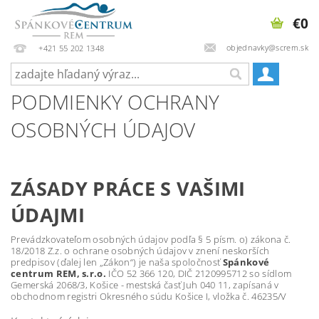
€0
objednavky@screm.sk
+421 55 202 1348
PODMIENKY OCHRANY
OSOBNÝCH ÚDAJOV
ZÁSADY PRÁCE S VAŠIMI
ÚDAJMI
Prevádzkovateľom osobných údajov podľa § 5 písm. o) zákona č.
18/2018 Z.z. o ochrane osobných údajov v znení neskorších
predpisov (ďalej len „Zákon“) je naša spoločnosť
Spánkové
centrum REM, s.r.o.
IČO 52 366 120, DIČ 2120995712 so sídlom
Gemerská 2068/3, Košice - mestská časť Juh 040 11, zapísaná v
obchodnom registri Okresného súdu Košice I, vložka č. 46235/V