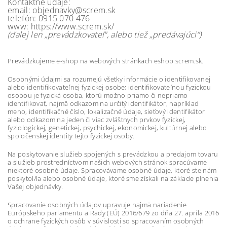
Kontaktné údaje:
email: objednavky@screm.sk
telefón: 0915 070 476
www: https://www.screm.sk/
(ďalej len „prevádzkovateľ“, alebo tiež „predávajúci“)
Prevádzkujeme e-shop na webových stránkach eshop.screm.sk.
Osobnými údajmi sa rozumejú všetky informácie o identifikovanej
alebo identifikovateľnej fyzickej osobe; identifikovateľnou fyzickou
osobou je fyzická osoba, ktorú možno priamo či nepriamo
identifikovať, najmä odkazom na určitý identifikátor, napríklad
meno, identifikačné číslo, lokalizačné údaje, sieťový identifikátor
alebo odkazom na jeden či viac zvláštnych prvkov fyzickej,
fyziologickej, genetickej, psychickej, ekonomickej, kultúrnej alebo
spoločenskej identity tejto fyzickej osoby.
Na poskytovanie služieb spojených s prevádzkou a predajom tovaru
a služieb prostredníctvom našich webových stránok spracúvame
niektoré osobné údaje. Spracovávame osobné údaje, ktoré ste nám
poskytol/la alebo osobné údaje, ktoré sme získali na základe plnenia
Vašej objednávky.
Spracovanie osobných údajov upravuje najmä nariadenie
Európskeho parlamentu a Rady (EÚ) 2016/679 zo dňa 27. apríla 2016
o ochrane fyzických osôb v súvislosti so spracovaním osobných