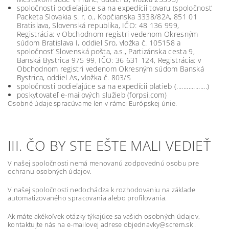
spoločnosti podieľajúce sa na expedícii tovaru (spoločnosť
Packeta Slovakia s. r. o., Kopčianska 3338/82A, 851 01
Bratislava, Slovenská republika, IČO: 48 136 999,
Registrácia: v Obchodnom registri vedenom Okresným
súdom Bratislava I, oddiel Sro, vložka č. 105158 a
spoločnosť Slovenská pošta, a.s., Partizánska cesta 9,
Banská Bystrica 975 99, IČO: 36 631 124, Registrácia: v
Obchodnom registri vedenom Okresným súdom Banská
Bystrica, oddiel As, vložka č. 803/S
spoločnosti podieľajúce sa na expedícii platieb (..................)
poskytovateľ e-mailových služieb (forpsi.com)
Osobné údaje spracúvame len v rámci Európskej únie.
III. ČO BY STE EŠTE MALI VEDIEŤ
V našej spoločnosti nemá menovanú zodpovednú osobu pre
ochranu osobných údajov.
V našej spoločnosti nedochádza k rozhodovaniu na základe
automatizovaného spracovania alebo profilovania.
Ak máte akékoľvek otázky týkajúce sa vašich osobných údajov,
kontaktujte nás na e-mailovej adrese objednavky@screm.sk .