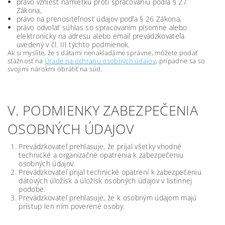
právo vzniesť námietku proti spracovaniu podľa § 27
Zákona,
právo na prenositeľnosť údajov podľa § 26 Zákona,
právo odvolať súhlas so spracovaním písomne alebo
elektronicky na adresu alebo email prevádzkovateľa
uvedený v čl. III týchto podmienok.
Ak si myslíte, že s dátami nenakladáme správne, môžete podať
sťažnosť na
Úrade na ochranu osobných údajov
, prípadne sa so
svojimi nárokmi obrátiť na súd.
V. PODMIENKY ZABEZPEČENIA
OSOBNÝCH ÚDAJOV
Prevádzkovateľ prehlasuje, že prijal všetky vhodné
technické a organizačné opatrenia k zabezpečeniu
osobných údajov.
Prevádzkovateľ prijal technické opatrení k zabezpečeniu
dátových úložísk a úložísk osobných údajov v listinnej
podobe.
Prevádzkovateľ prehlasuje, že k osobným údajom majú
prístup len ním poverené osoby.