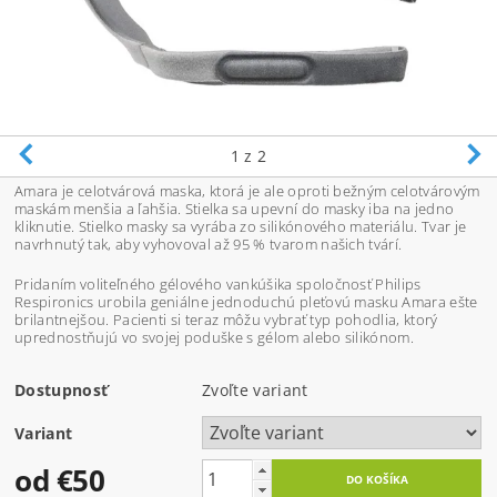
1
z 2
Amara je celotvárová maska, ktorá je ale oproti bežným celotvárovým
maskám menšia a ľahšia. Stielka sa upevní do masky iba na jedno
kliknutie. Stielko masky sa vyrába zo silikónového materiálu. Tvar je
navrhnutý tak, aby vyhovoval až 95 % tvarom našich tvárí.
Pridaním voliteľného gélového vankúšika spoločnosť Philips
Respironics urobila geniálne jednoduchú pleťovú masku Amara ešte
brilantnejšou.
P
acienti si teraz môžu vybrať typ pohodlia, ktorý
uprednostňujú vo svojej poduške s gélom alebo silikónom.
Dostupnosť
Zvoľte variant
Variant
od €50