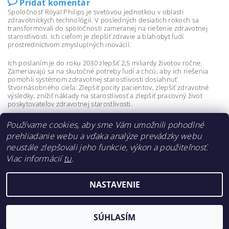
Pridať komentár
Spoločnosť Royal Philips je svetovou jednotkou v oblasti
zdravotníckych technológií. V posledných desiatich rokoch sa
transformovali do spoločnosti zameranej na riešenie zdravotnej
starostlivosti. Ich cieľom je zlepšiť zdravie a blahobyt ľudí
prostredníctvom zmysluplných inovácií.
Ich poslaním je do roku 2030 zlepšiť 2,5 miliardy životov ročne.
Zameriavajú sa na skutočné potreby ľudí a chcú, aby ich riešenia
pomohli systémom zdravotnej starostlivosti dosiahnuť
štvornásobného cieľa: Zlepšiť pocity pacientov, zlepšiť zdravotné
výsledky, znížiť náklady na starostlivosť a zlepšiť pracovný život
poskytovateľov zdravotnej starostlivosti.
Používame cookies, aby sme Vám umožnili pohodlné
prehliadanie webu a vďaka analýze prevádzky webu
neustále zlepšovali jeho funkcie, výkon a použiteľnosť.
Viac informácií
tu
.
NASTAVENIE
2026 ©
Spánkové centrum REM, s.r.o.
, všetky práva vyhradené
Vytvoril Shoptet
SÚHLASÍM