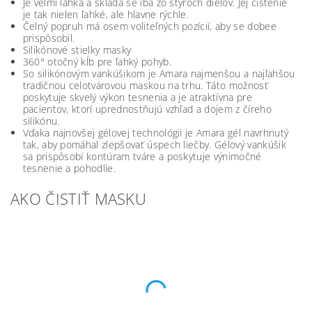
Je veľmi ľahká a skládá se iba zo štyroch dielov. Jej čistenie
je tak nielen ľahké, ale hlavne rýchle.
Čelný popruh má osem voliteľných pozícií, aby se dobee
prispôsobil.
Silikónové stielky masky
360° otočný kĺb pre ľahký pohyb.
So silikónovým vankúšikom je Amara najmenšou a najľahšou
tradičnou celotvárovou maskou na trhu. Táto možnosť
poskytuje skvelý výkon tesnenia a je atraktívna pre
pacientov, ktorí uprednostňujú vzhľad a dojem z číreho
silikónu.
Vďaka najnovšej gélovej technológii je Amara gél navrhnutý
tak, aby pomáhal zlepšovať úspech liečby. Gélový vankúšik
sa prispôsobí kontúram tváre a poskytuje výnimočné
tesnenie a pohodlie.
AKO ČISTIŤ MASKU