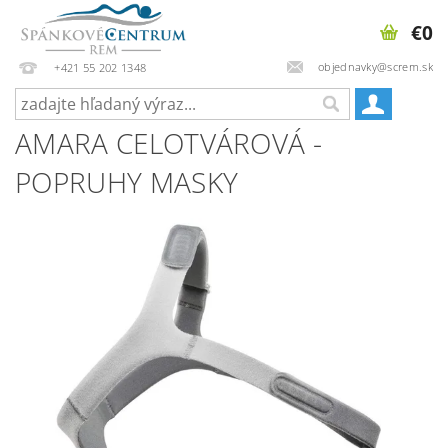
€0
objednavky@screm.sk
+421 55 202 1348
AMARA CELOTVÁROVÁ -
POPRUHY MASKY