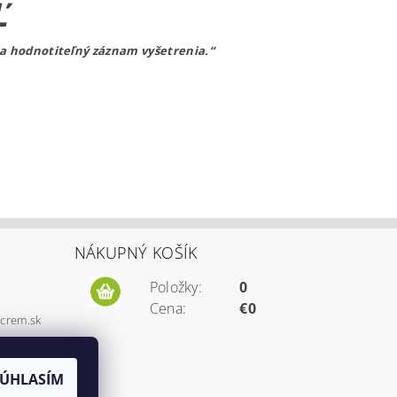
Ľ
ý a hodnotiteľný
záznam vyšetrenia.“
NÁKUPNÝ KOŠÍK
Položky:
0
Cena:
€0
screm.sk
348
SÚHLASÍM