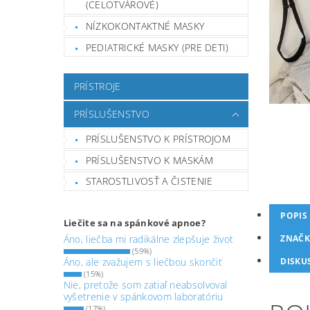
(CELOTVÁROVÉ)
NÍZKOKONTAKTNÉ MASKY
PEDIATRICKÉ MASKY (PRE DETI)
PRÍSTROJE
PRÍSLUŠENSTVO
PRÍSLUŠENSTVO K PRÍSTROJOM
PRÍSLUŠENSTVO K MASKÁM
STAROSTLIVOSŤ A ČISTENIE
POPIS
Liečite sa na spánkové apnoe?
ZNAČK
Áno, liečba mi radikálne zlepšuje život
(59%)
DISKU
Áno, ale zvažujem s liečbou skončiť
(15%)
Nie, pretože som zatiaľ neabsolvoval
vyšetrenie v spánkovom laboratóriu
(17%)