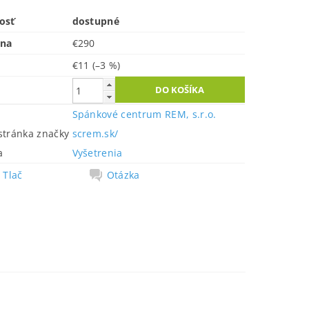
osť
dostupné
ena
€290
€11
(–3 %)
Spánkové centrum REM, s.r.o.
tránka značky
screm.sk/
a
Vyšetrenia
Tlač
Otázka