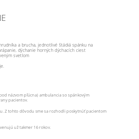
NE
rudníka a brucha, jednotlivé štádiá spánku na
hrápanie, dýchanie horných dýchacích ciest
rveným svetlom
je.
a pod názvom pľúcna) ambulancia so spánkovým
rany pacientov.
sku. Z tohto dôvodu sme sa rozhodli poskytnúť pacientom
venujú už takmer 16 rokov.