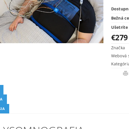
Dostupn
Bežná c
Ušetríte
€279
Značka
Webová s
Kategóri
A
SIA