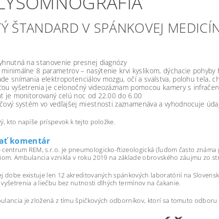
LYSOMNOGRAFIA
TÝ ŠTANDARD V SPÁNKOVEJ MEDICÍ
yhnutná na stanovenie presnej diagnózy
minimálne 8 parametrov – nasýtenie krvi kyslikom, dýchacie pohyby h
de snímania elektropotenciálov mozgu, očí a svalstva, polohu tela, c
ťou vyšetrenia je celonočný videozáznam pomocou kamery s infrače
t je monitorovaný celú noc od 22.00 do 6.00
čový systém vo vedľajšej miestnosti zaznamenáva a vyhodnocuje úda
ý, kto napíše príspevok k tejto položke.
dať komentár
 centrum REM, s.r.o. je pneumologicko-ftizeologická (ľuďom často znám
iom. Ambulancia vznikla v roku 2019 na základe obrovského záujmu zo st
j dobe existuje len 12 akreditovaných spánkových laboratórií na Sloven
vyšetrenia a liečbu bez nutnosti dlhých termínov na čakanie.
lancia je zložená z tímu špičkových odborníkov, ktorí sa tomuto odboru 