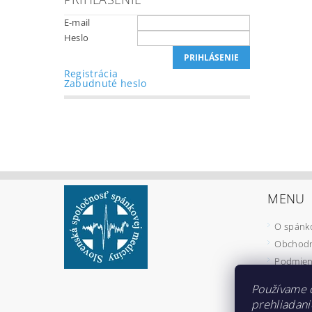
E-mail
Heslo
Registrácia
Zabudnuté heslo
MENU
O spánk
Obchodn
Podmien
Kontakty
Používame 
prehliadani