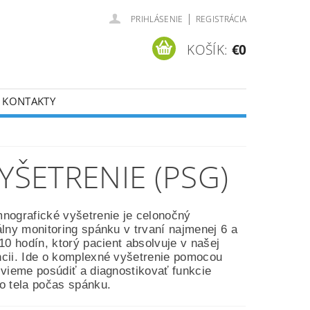
|
PRIHLÁSENIE
REGISTRÁCIA
KOŠÍK:
€0
KONTAKTY
ŠETRENIE (PSG)
nografické vyšetrenie je celonočný
álny monitoring spánku v trvaní najmenej 6 a
10 hodín, ktorý pacient absolvuje v našej
cii. Ide o komplexné vyšetrenie
pomocou
 vieme posúdiť a d
iagnostikovať funkcie
o tela počas spánku.