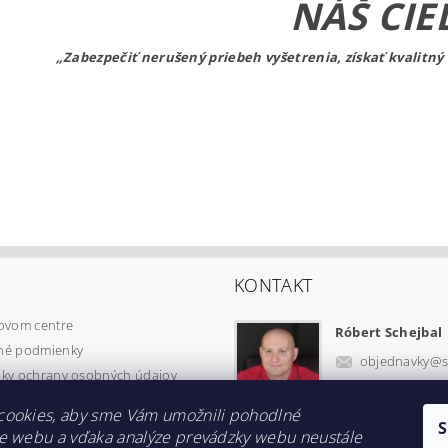
NÁŠ CIE
„Zabezpečiť nerušený priebeh vyšetrenia,
získať kvalitn
KONTAKT
ovom centre
Róbert Schejbal
é podmienky
objednavky
@
ky ochrany osobných údajov
+421 55 202 1
cookies, aby sme Vám umožnili pohodlné
e webu a vďaka analýze prevádzky webu neustále