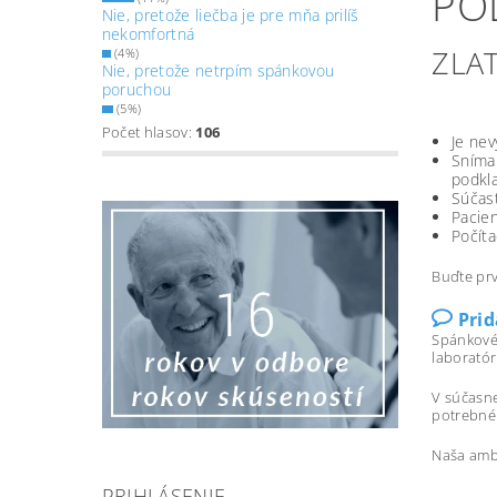
PO
Nie, pretože liečba je pre mňa prilíš
nekomfortná
ZLA
(4%)
Nie, pretože netrpím spánkovou
poruchou
(5%)
Počet hlasov:
106
Je nev
Sníma 
podkla
Súčas
Pacien
Počíta
Buďte prv
Pri
Spánkové
laboratór
V súčasne
potrebné 
Naša ambu
PRIHLÁSENIE