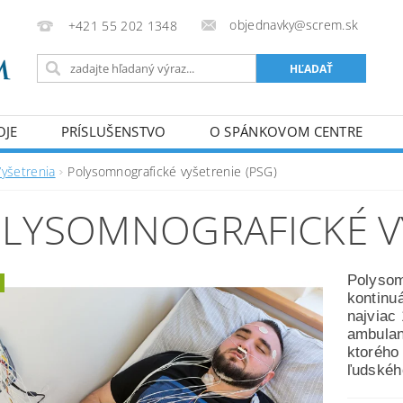
objednavky@screm.sk
+421 55 202 1348
OJE
PRÍSLUŠENSTVO
O SPÁNKOVOM CENTRE
Vyšetrenia
Polysomnografické vyšetrenie (PSG)
LYSOMNOGRAFICKÉ VY
Polysom
kontinu
najviac 
ambulan
ktorého
ľudskéh