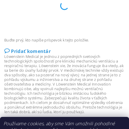
Buďte prvý, kto napíše príspevok k tejto položke.
Pridať komentár
Löwenstein Medical je jednou z popredných svetových
technologických spoločností pre klinickú mechanickú ventiláciu a
respiračnú terapiu.
Löwenstein vie, že inovácia funguje iba vtedy, ak
sa berie do úvahy ľudský prvok.
V medicínskej technike vždy existujú
dva spôsoby, ako sa pozerať na nový vývoj: na jednej strane je to z
pohľadu výskumu a inžinierstva a na druhej strane z pohľadu
ošetrovateľstva a medicíny.
V Löwenstein Medical Innovation
kombinujú obe, aby vyvinuli najlepšiu možnú ventilačnú
technológiu.
Ich technológia je blízkou imitáciou ľudského
biologického systému.
Zabezpečujú kvalitu života v ťažkých
podmienkach.
Ich cieľom je dosiahnuť optimálne výsledky ošetrenia
a ponúknuť extrémne jednoduchú obsluhu.
Pretože technológia je
len taká dobrá, akí sú ľudia, ktorí ju používajú.
Používame cookies, aby sme Vám umožnili pohodlné