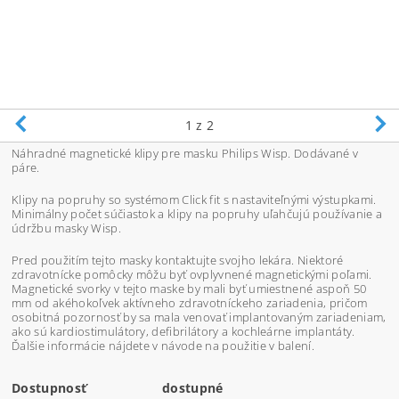
1
z 2
Náhradné magnetické klipy pre masku Philips Wisp. Dodávané v
páre.
Klipy na popruhy so systémom
Click fit s nastaviteľnými výstupkami.
Minimálny počet súčiastok a klipy na popruhy uľahčujú používanie a
údržbu masky Wisp.
Pred použitím tejto masky kontaktujte svojho lekára.
Niektoré
zdravotnícke pomôcky môžu byť ovplyvnené magnetickými poľami.
Magnetické svorky v tejto maske by mali byť umiestnené aspoň 50
mm od akéhokoľvek aktívneho zdravotníckeho zariadenia, pričom
osobitná pozornosť by sa mala venovať implantovaným zariadeniam,
ako sú kardiostimulátory, defibrilátory a kochleárne implantáty.
Ďalšie informácie nájdete v návode na použitie v balení.
Dostupnosť
dostupné